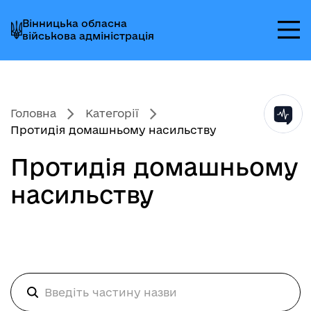
Перейти
Перейти
Перейти
Вінницька обласна
до
до
до
військова адміністрація
головного
головного
головного
меню
вмісту
колонтитула
Головна
Категорії
Протидія домашньому насильству
Протидія домашньому
насильству