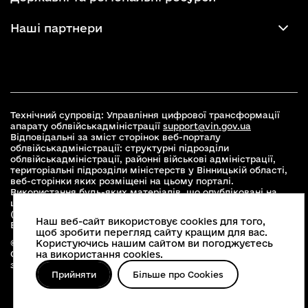
Наші партнери
Технічний супровід: Управління цифрової трансформації
апарату облвійськадміністрації
support@vin.gov.ua
Відповідальні за зміст сторінок веб-порталу
облвійськадміністрації: структурні підрозділи
облвійськадміністрації, районні військові адміністрації,
територіальні підрозділи міністерств у Вінницькій області,
веб-сторінки яких розміщені на цьому порталі.
Використання будь-яких матеріалів, що опубліковані на
цьому сайті, дозволяється при умові зазначення посилання
(для інтернет-видань - гіперпосилання) на офіційний сайт
Наш веб-сайт використовує cookies для того,
Вінницької облвійськадміністрації
www.vin.gov.ua
.
щоб зробити перегляд сайту кращим для вас.
© 2026 Весь контент доступний за ліцензією Creative
Користуючись нашим сайтом ви погоджуєтесь
Commons Attribution 4.0 International license, якщо не
на використання cookies.
зазначено інше
Прийняти
Більше про Cookies