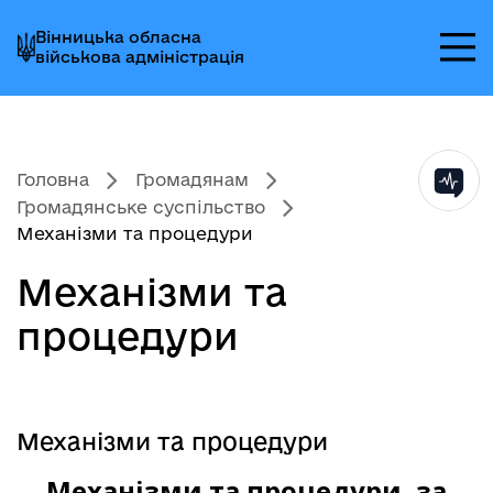
Перейти
Перейти
Перейти
Вінницька обласна
до
до
до
військова адміністрація
головного
головного
головного
меню
вмісту
колонтитула
Головна
Громадянам
Громадянське суспільство
Механізми та процедури
Механізми та
процедури
Механізми та процедури
Механізми та процедури, за