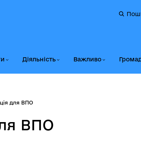
Пош
ги
Діяльність
Важливо
Грома
ція для ВПО
ля ВПО