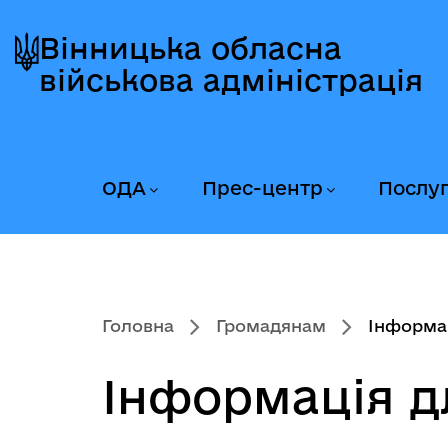
Перейти
Перейти
Перейти
до
до
до
Вінницька обласна
головного
головного
головного
військова адміністрація
меню
вмісту
колонтитула
ОДА
Прес-центр
Послу
Головна
Громадянам
Інформа
Інформація д