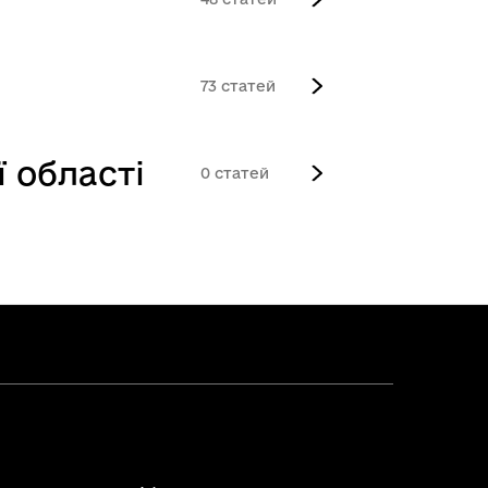
73
 області
0