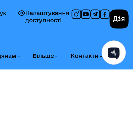
ук
Налаштування
доступності
Дія
дянам
Більше
Контакти