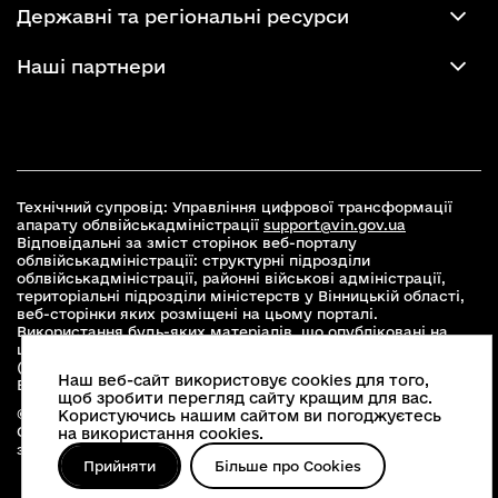
Державні та регіональні ресурси
Наші партнери
Технічний супровід: Управління цифрової трансформації
апарату облвійськадміністрації
support@vin.gov.ua
Відповідальні за зміст сторінок веб-порталу
облвійськадміністрації: структурні підрозділи
облвійськадміністрації, районні військові адміністрації,
територіальні підрозділи міністерств у Вінницькій області,
веб-сторінки яких розміщені на цьому порталі.
Використання будь-яких матеріалів, що опубліковані на
цьому сайті, дозволяється при умові зазначення посилання
(для інтернет-видань - гіперпосилання) на офіційний сайт
Наш веб-сайт використовує cookies для того,
Вінницької облвійськадміністрації
www.vin.gov.ua
.
щоб зробити перегляд сайту кращим для вас.
© 2026 Весь контент доступний за ліцензією Creative
Користуючись нашим сайтом ви погоджуєтесь
Commons Attribution 4.0 International license, якщо не
на використання cookies.
зазначено інше
Прийняти
Більше про Cookies