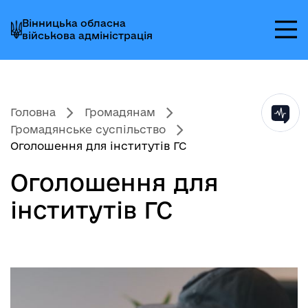
Перейти
Перейти
Перейти
Вінницька обласна
до
до
до
військова адміністрація
головного
головного
головного
меню
вмісту
колонтитула
Головна
Громадянам
Громадянське суспільство
Оголошення для інститутів ГС
Оголошення для
інститутів ГС