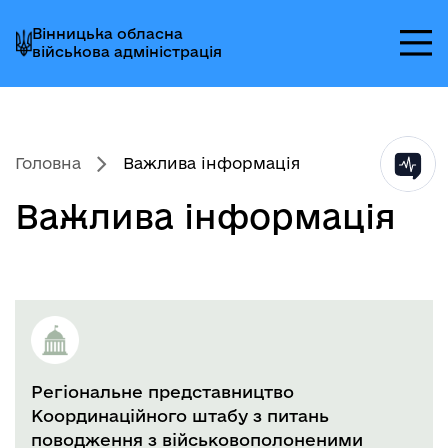
Перейти
Перейти
Перейти
Вінницька обласна
до
до
до
військова адміністрація
головного
головного
головного
меню
вмісту
колонтитула
Головна
Важлива інформація
Важлива інформація
Регіональне представництво
Координаційного штабу з питань
поводження з військовополоненими