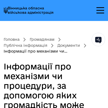
Перейти
Перейти
Перейти
Вінницька обласна
до
до
до
військова адміністрація
головного
головного
головного
меню
вмісту
колонтитула
Головна
Громадянам
Публічна інформація
Документи
Інформації про механізми чи...
Інформації про
механізми чи
процедури, за
допомогою яких
громадкість може