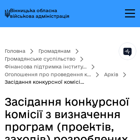
Перейти
Перейти
Перейти
Вінницька обласна
до
до
до
військова адміністрація
головного
головного
головного
меню
вмісту
колонтитула
Головна
Громадянам
Громадянське суспільство
Фінансова підтримка інститу...
Оголошення про проведення к...
Архів
Засідання конкурсної комісі...
Засідання конкурсної
комісії з визначення
програм (проектів,
заходів) розроблених